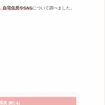
自宅住所やSNS
について調べました。
目次