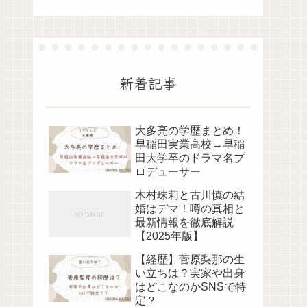
新着記事
大多亮の学歴まとめ！
早稲田実業高校→早稲
田大学卒のドラマ名プ
ロデューサー
木村珠莉と古川慎の結
婚はデマ！噂の真相と
最新情報を徹底解説
【2025年版】
【経歴】菅原梨那の生
い立ちは？実家や出身
はどこなのかSNSで特
定？