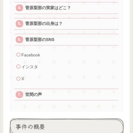
菅原梨那の実家はどこ？
菅原梨那の出身は？
菅原梨那のSNS
Facebook
インスタ
X
世間の声
事件の概要