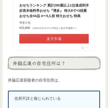
おせちランキング 累計296週以上1位達成和洋
折衷本格料亭おせち『博多』 特大8寸×3段重
おせち全44品 4〜5人前 特大おせち 特典
博多久松
¥15,800
（2024/12/15 21:27時点 | 楽天市場調べ）
楽天市場
ポチップ
井脇広道の自宅住所は？
井脇広道容疑者の自宅住所は、
住所不詳と報じられている