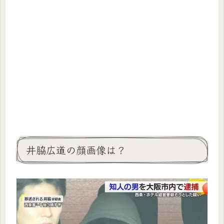
井脇広道の顔画像は？