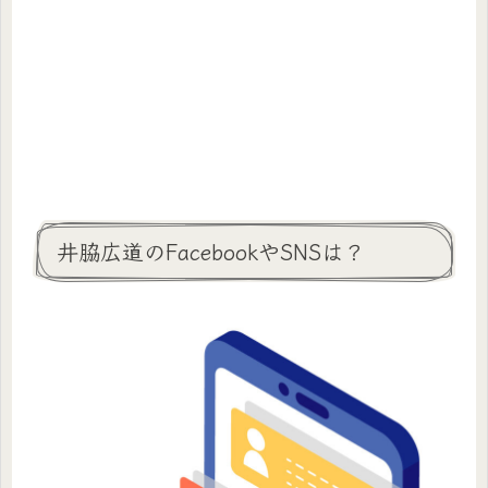
井脇広道のFacebookやSNSは？