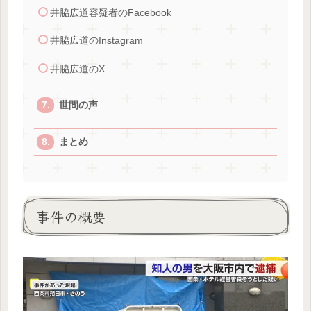
井脇広道容疑者のFacebook
井脇広道のInstagram
井脇広道のX
世間の声
まとめ
事件の概要