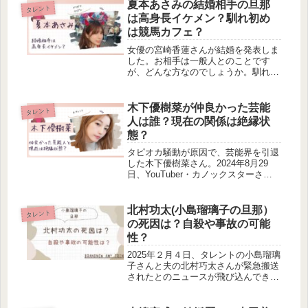
噂がありました。今回は、千野葵さん
夏本あさみの結婚相手の旦那
タレント
と日日にこりさんの交際は本...
は高身長イケメン？馴れ初め
は競馬カフェ？
女優の宮崎香蓮さんが結婚を発表しま
した。お相手は一般人とのことです
が、どんな方なのでしょうか。馴れ初
めや交際期間についても調べてみまし
たよ！気になる方はぜひ見ていってく
ださいね！
木下優樹菜が仲良かった芸能
タレント
人は誰？現在の関係は絶縁状
態？
タピオカ騒動が原因で、芸能界を引退
した木下優樹菜さん。2024年8月29
日、YouTuber・カノックスターさん
のYouTubeチャンネルに出演し、嫌い
な芸能人について明かし、話題となっ
ています。そこで今回は、逆に木下優
北村功太(小島瑠璃子の旦那）
タレント
樹菜さんの仲良かった...
の死因は？自殺や事故の可能
性？
2025年２月４日、タレントの小島瑠璃
子さんと夫の北村巧太さんが緊急搬送
されたとのニュースが飛び込んできま
した。旦那さまの北村巧太さんは、死
亡が確認されたとのこと。一体何があ