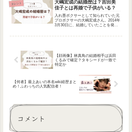
ったのでしょうか。北村巧太さんの死
大嶋宏成の結婚歴は？吉田美
タレント
因を調べました。小島瑠璃子と旦那...
佳子とは再婚で子供がいる？
入れ墨ボクサーとして知られていた元
プロボクサーの大嶋宏成さん。2014年
3月30日に、結婚していたことを発表
されました。結婚相手は、24歳年下の
女優・吉田美佳子さん。今回は、歳の
差婚をした大嶋宏成さんの結婚歴につ
いて調べました。再婚で子供は...
【顔画像】林真鳥の結婚相手は浜田
くるみで確定？タキシードが一致で
特定か
【何者】最上あいの本名wiki経歴まと
め！ふわっちの人気配信者！
コメント