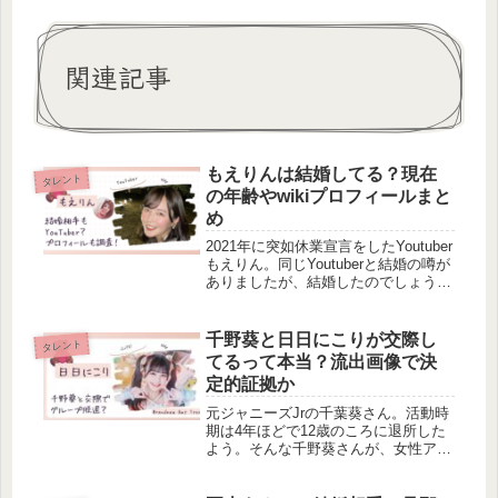
関連記事
もえりんは結婚してる？現在
タレント
の年齢やwikiプロフィールまと
め
2021年に突如休業宣言をしたYoutuber
もえりん。同じYoutuberと結婚の噂が
ありましたが、結婚したのでしょう
か、プロフィールについても調べてみ
ましたよ！気になる方は、ぜひ見てい
ってくださいね！
千野葵と日日にこりが交際し
タレント
てるって本当？流出画像で決
定的証拠か
元ジャニーズJrの千葉葵さん。活動時
期は4年ほどで12歳のころに退所した
よう。そんな千野葵さんが、女性アイ
ドルグループ「iLiFE!」のメンバー・
日日にこりさんと交際しているという