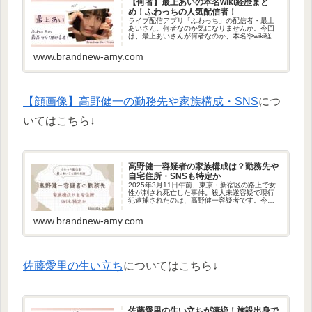
【何者】最上あいの本名wiki経歴まと
め！ふわっちの人気配信者！
ライブ配信アプリ「ふわっち」の配信者・最上
あいさん。何者なのか気になりませんか。今回
は、最上あいさんが何者なのか、本名やwiki経歴
について調べました。最上あいのwikiプロフィー
ル名前：最上あい誕生日：10月24日呼び名：あ
www.brandnew-amy.com
いちゃん職業：...
【顔画像】高野健一の勤務先や家族構成・SNS
につ
いてはこちら↓
高野健一容疑者の家族構成は？勤務先や
自宅住所・SNSも特定か
2025年3月11日午前、東京・新宿区の路上で女
性が刺され死亡した事件。殺人未遂容疑で現行
犯逮捕されたのは、高野健一容疑者です。今回
は、高野健一容疑者の家族構成や勤務先、自宅
住所やSNSについて調べました。事件の概要11
www.brandnew-amy.com
日午前、東京・新宿区...
佐藤愛里の生い立ち
についてはこちら↓
佐藤愛里の生い立ちが凄絶！施設出身で