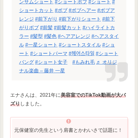
ンサムショート
#ショートボブ
#ショート
#
ショートカット
#ボブ
#ボブヘアー
#ボブア
レンジ
#前下がり
#前下がりショート
#前下
がりボブ
#前髪
#前髪カット
#ハイライトカ
ラー
#髪型
#髪色
#ヘアアレンジ
#ヘアスタイ
ル
#一星ショート
#ショートスタイル
#ショ
ート
#ショートパーマ
#헤어스타일
#ショート
バング
#ショート女子
#もみれ毛
♬ オリジ
ナル楽曲 – 藤井 一星
エナさんは、2021年に
美容室でのTikTok動画が大バ
ズり
しました。
元保健室の先生という肩書とかわいさで話題に！