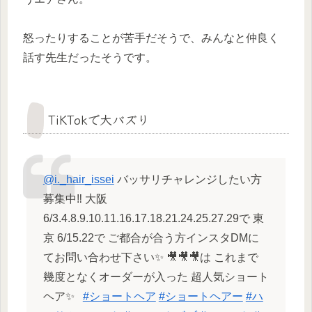
怒ったりすることが苦手だそうで、みんなと仲良く
話す先生だったそうです。
TiKTokで大バズり
@i._hair_issei
バッサリチャレンジしたい方
募集中‼︎ 大阪
6/3.4.8.9.10.11.16.17.18.21.24.25.27.29で 東
京 6/15.22で ご都合が合う方インスタDMに
てお問い合わせ下さい✨ 🎥🎥🎥は これまで
幾度となくオーダーが入った 超人気ショート
ヘア✨ ㅤㅤㅤㅤㅤㅤㅤㅤㅤㅤㅤㅤㅤ ㅤㅤㅤㅤㅤㅤㅤㅤㅤㅤㅤㅤㅤ
#ショートヘア
#ショートヘアー
#ハ