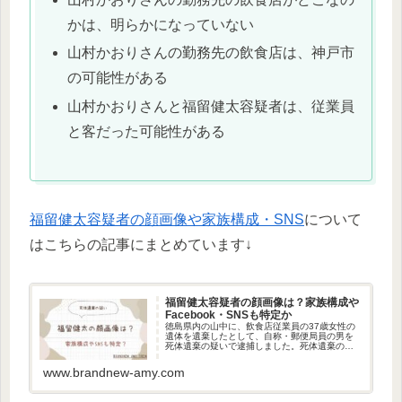
かは、明らかになっていない
山村かおりさんの勤務先の飲食店は、神戸市
の可能性がある
山村かおりさんと福留健太容疑者は、従業員
と客だった可能性がある
福留健太容疑者の顔画像や家族構成・SNS
について
はこちらの記事にまとめています↓
福留健太容疑者の顔画像は？家族構成や
Facebook・SNSも特定か
徳島県内の山中に、飲食店従業員の37歳女性の
遺体を遺棄したとして、自称・郵便局員の男を
死体遺棄の疑いで逮捕しました。死体遺棄の疑
いで逮捕されたのは、福留健太容疑者です。今
回は、福留健太容疑者の顔画像や家族構成、
www.brandnew-amy.com
FacebookやSNSについ...