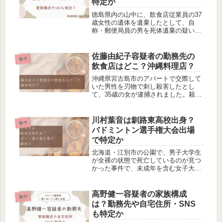
特定か
徳島県内の山中に、飲食店従業員の37
歳女性の遺体を遺棄したとして、自
称・郵便局員の男を死体遺棄の疑いで
逮捕しました。死体遺棄の疑いで逮捕
されたのは、福留健太容疑者です。今
回は、福留健太容疑者の顔画像や家族
佐藤由紀子容疑者の勤務先の
事件
構成、FacebookやSNSについ...
飲食店はどこ？沖縄料理店？
沖縄県宮古島市のアパートで交際して
いた男性を刃物で刺し殺害したとし
て、35歳の女が逮捕されました。殺人
の疑いで逮捕されたのは、自称・飲食
店従業員の佐藤由紀子容疑者です。今
回は、佐藤由紀子容疑者の勤務先の飲
川村葉音は釧路東高校出身？
事件
食店について調べました。佐藤由紀子
バドミントン選手権大会出場
の...
で特定か
北海道・江別市の公園で、男子大学生
が全裸の状態で死亡しているのが見つ
かった事件で、未成年を含む女子大学
生ら4人が逮捕されました。傷害致死
などの疑いで逮捕されたのは、川村葉
音容疑者ら4人です。今回は、川村葉
高野健一容疑者の家族構成
事件
音容疑者の高校について調べました。
は？勤務先や自宅住所・SNS
釧...
も特定か