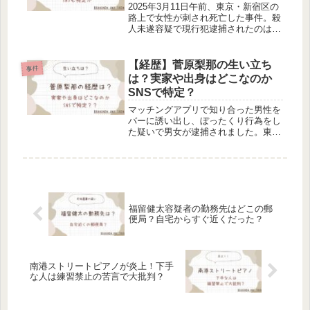
2025年3月11日午前、東京・新宿区の
路上で女性が刺され死亡した事件。殺
人未遂容疑で現行犯逮捕されたのは、
高野健一容疑者です。今回は、高野健
一容疑者の家族構成や勤務先、自宅住
所やSNSについて調べました。事件の
【経歴】菅原梨那の生い立ち
事件
概要11日午前、東京・新宿区...
は？実家や出身はどこなのか
SNSで特定？
マッチングアプリで知り合った男性を
バーに誘い出し、ぼったくり行為をし
た疑いで男女が逮捕されました。東京
都ぼったくり防止条例違反の疑いで逮
捕されたのは、菅原梨那容疑者らで
す。今回は、菅原梨那容疑者の経歴や
生い立ち、実家や出身地、SNSについ
て...
福留健太容疑者の勤務先はどこの郵
便局？自宅からすぐ近くだった？
南港ストリートピアノが炎上！下手
な人は練習禁止の苦言で大批判？