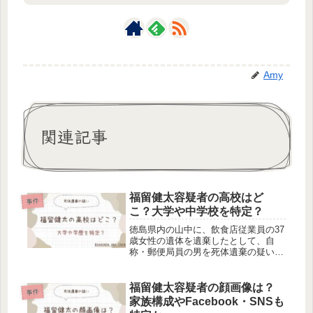
Amy
関連記事
福留健太容疑者の高校はど
事件
こ？大学や中学校を特定？
徳島県内の山中に、飲食店従業員の37
歳女性の遺体を遺棄したとして、自
称・郵便局員の男を死体遺棄の疑いで
逮捕しました。死体遺棄の疑いで逮捕
されたのは、福留健太容疑者です。今
回は、福留健太容疑者の高校大学など
福留健太容疑者の顔画像は？
事件
の学歴について調べました。福留健太
家族構成やFacebook・SNSも
の...