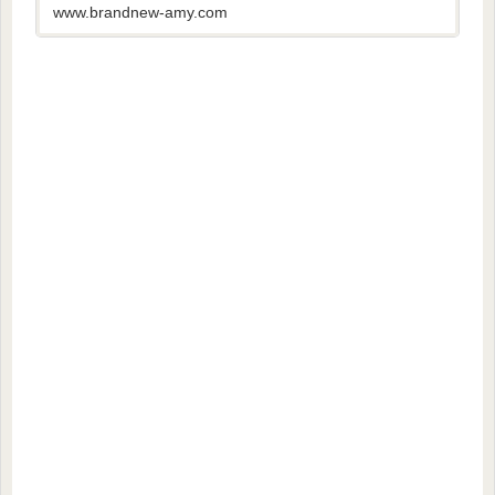
す。今回は、山村かおりさんの勤務先の飲食店
www.brandnew-amy.com
がどこなのかについて調べました...