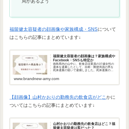
局があるよう
福留健太容疑者の顔画像や家族構成・SNS
について
はこちらの記事にまとめています↓
福留健太容疑者の顔画像は？家族構成や
Facebook・SNSも特定か
徳島県内の山中に、飲食店従業員の37歳女性の
遺体を遺棄したとして、自称・郵便局員の男を
死体遺棄の疑いで逮捕しました。死体遺棄の疑
いで逮捕されたのは、福留健太容疑者です。今
回は、福留健太容疑者の顔画像や家族構成、
www.brandnew-amy.com
FacebookやSNSについ...
【顔画像】山村かおりの勤務先の飲食店がどこ
かに
ついてはこちらの記事にまとめています↓
山村かおりの勤務先の飲食店はどこ？福
留健太容疑者は客だった？