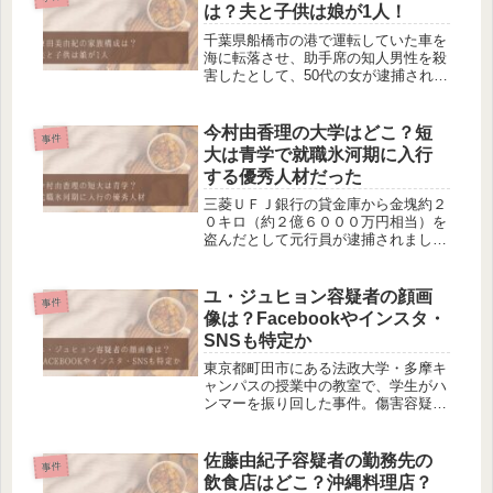
や自宅住所、SNSについて調べまし
は？夫と子供は娘が1人！
た...
千葉県船橋市の港で運転していた車を
海に転落させ、助手席の知人男性を殺
害したとして、50代の女が逮捕されま
した。殺人の疑いで逮捕されたのは、
船橋市の無職・原田美由紀容疑者で
す。今回は、原田美由紀容疑者の家族
今村由香理の大学はどこ？短
事件
構成について調べました。【顔画像】
大は青学で就職氷河期に入行
原...
する優秀人材だった
三菱ＵＦＪ銀行の貸金庫から金塊約２
０キロ（約２億６０００万円相当）を
盗んだとして元行員が逮捕されまし
た。窃盗容疑で逮捕されたのは、今村
由香理容疑者です。今回は、今村由香
理容疑者の大学について調べました。
ユ・ジュヒョン容疑者の顔画
事件
大学ではなく短大卒業都内の私立短期
像は？Facebookやインスタ・
大学...
SNSも特定か
東京都町田市にある法政大学・多摩キ
ャンパスの授業中の教室で、学生がハ
ンマーを振り回した事件。傷害容疑で
逮捕されたのは、自称社会学部2年で
韓国籍のユ・ジュヒョン容疑者です。
今回は、ユ・ジュヒョン容疑者の顔画
佐藤由紀子容疑者の勤務先の
事件
像やFacebook・インスタなどの...
飲食店はどこ？沖縄料理店？