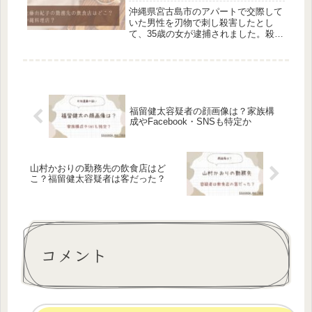
沖縄県宮古島市のアパートで交際して
いた男性を刃物で刺し殺害したとし
て、35歳の女が逮捕されました。殺人
の疑いで逮捕されたのは、自称・飲食
店従業員の佐藤由紀子容疑者です。今
回は、佐藤由紀子容疑者の勤務先の飲
食店について調べました。佐藤由紀子
の...
福留健太容疑者の顔画像は？家族構
成やFacebook・SNSも特定か
山村かおりの勤務先の飲食店はど
こ？福留健太容疑者は客だった？
コメント