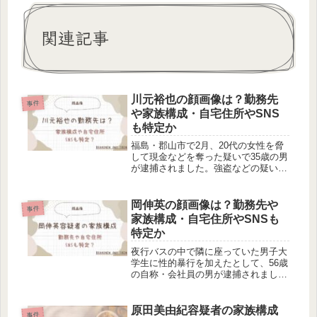
関連記事
川元裕也の顔画像は？勤務先
事件
や家族構成・自宅住所やSNS
も特定か
福島・郡山市で2月、20代の女性を脅
して現金などを奪った疑いで35歳の男
が逮捕されました。強盗などの疑いで
逮捕されたのは、川元裕也容疑者で
す。今回は、川元裕也容疑者の顔画像
や家族構成、勤務先や自宅住所、SNS
岡伸英の顔画像は？勤務先や
事件
について調べました。事件の概要福...
家族構成・自宅住所やSNSも
特定か
夜行バスの中で隣に座っていた男子大
学生に性的暴行を加えたとして、56歳
の自称・会社員の男が逮捕されまし
た。不同意性交の疑いで逮捕されたの
は、岡伸英容疑者です。今回は、岡伸
英容疑者の顔画像や家族構成、勤務先
原田美由紀容疑者の家族構成
事件