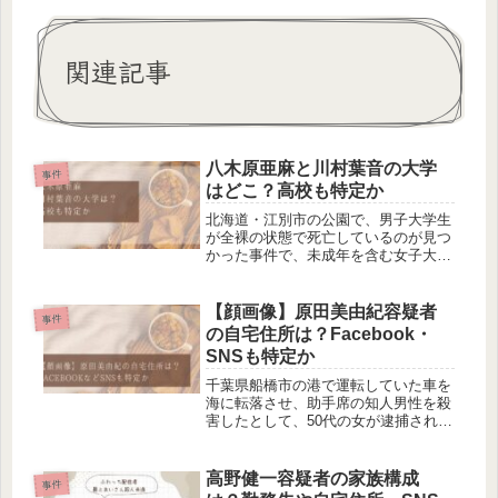
関連記事
八木原亜麻と川村葉音の大学
事件
はどこ？高校も特定か
北海道・江別市の公園で、男子大学生
が全裸の状態で死亡しているのが見つ
かった事件で、未成年を含む女子大学
生ら4人が逮捕されました。傷害致死
などの疑いで逮捕されたのは、八木原
亜麻容疑者・川村葉音ら4人です。今
【顔画像】原田美由紀容疑者
事件
回は、八木原亜麻容疑者と川村葉音容
の自宅住所は？Facebook・
疑...
SNSも特定か
千葉県船橋市の港で運転していた車を
海に転落させ、助手席の知人男性を殺
害したとして、50代の女が逮捕されま
した。殺人の疑いで逮捕されたのは、
船橋市の無職・原田美由紀容疑者で
す。今回は、原田美由紀容疑者の顔画
高野健一容疑者の家族構成
事件
像や自宅住所、Facebook・SN...