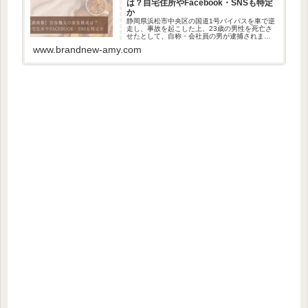
は？自宅住所やFacebook・SNSも特定
か
静岡県浜松市中央区の国道1号バイパスを車で逆
走し、事故を起こした上、23歳の男性を死亡さ
せたとして、自称・会社員の男が逮捕されまし
た。過失運転致死及び道路交通法違反（酒気帯
www.brandnew-amy.com
び運転）容疑で逮捕されたのは渋谷颯太容疑者
です。今回は、渋谷颯太容疑...