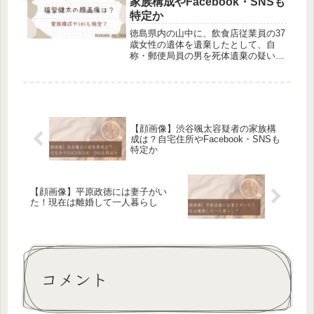
家族構成やFacebook・SNSも
特定か
徳島県内の山中に、飲食店従業員の37
歳女性の遺体を遺棄したとして、自
称・郵便局員の男を死体遺棄の疑いで
逮捕しました。死体遺棄の疑いで逮捕
されたのは、福留健太容疑者です。今
回は、福留健太容疑者の顔画像や家族
構成、FacebookやSNSについ...
【顔画像】渋谷颯太容疑者の家族構
成は？自宅住所やFacebook・SNSも
特定か
【顔画像】平原政徳には妻子がい
た！現在は離婚して一人暮らし
コメント