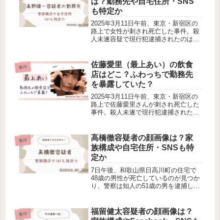
は？勤務先や自宅住所・SNS
も特定か
2025年3月11日午前、東京・新宿区の
路上で女性が刺され死亡した事件。殺
人未遂容疑で現行犯逮捕されたのは、
高野健一容疑者です。今回は、高野健
一容疑者の家族構成や勤務先、自宅住
所やSNSについて調べました。事件の
佐藤愛里（最上あい）の飲食
事件
概要11日午前、東京・新宿区...
店はどこ？ふわっちで勤務先
を暴露していた？
2025年3月11日午前、東京・新宿区の
路上で佐藤愛里さんが刺され死亡した
事件。殺人未遂で現行犯逮捕されたの
は、高野健一容疑者です。高野健一容
疑者が、最上あいさんこと佐藤愛里さ
んの働く飲食店に通っていたことを供
高橋徹容疑者の顔画像は？家
事件
述しているよう。今回は、佐藤愛...
族構成や自宅住所・SNSも特
定か
7日午後、和歌山県日高川町の住宅で
48歳の男性が死亡しているのが見つか
り、警察は知人の51歳の男を逮捕しま
した。殺人の疑いで逮捕されたのは、
高橋徹容疑者です。今回は、高橋徹容
疑者の顔画像、家族構成や自宅住所、
福留健太容疑者の顔画像は？
事件
SNSについて調べました。事件の...