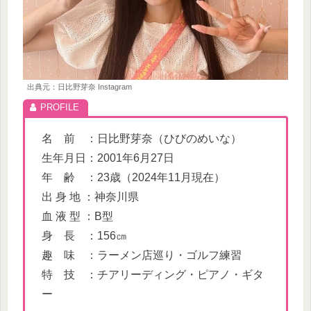
出典元：日比野芽奈 Instagram
名 前 ：日比野芽奈（ひびのめいな）
生年月日：2001年6月27日
年 齢 ：23歳（2024年11月現在）
出 身 地 ：神奈川県
血 液 型 ：B型
身 長 ：156㎝
趣 味 ：ラーメン店巡り・ゴルフ練習
特 技 ：チアリーディング・ピアノ・ギタ
ー