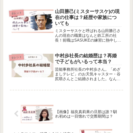
なのではとの噂も。現在彼女はいるの
でしょうか。出身高校や学歴について
も見ていってくださいね！
山田勝己(ミスターサスケ)の現
タレント
在の仕事は？経歴や家族につ
いても
ミスターサスケと呼ばれる山田勝己さ
んの現在の職業はなんと鉄工所の社
長！前職はSASUKEの練習に熱中しす
ぎてクビ！鉄工所の社長になるまでの
職歴やSASUKEと出会うまでの経歴に
ついて、また、家族についても調べて
中村歩社長の結婚歴は？再婚
タレント
みました。
で子どもがいるって本当？
芸能事務所社長の中村歩さん。「めざ
ましテレビ」のお天気キャスター・谷
尻萌さんとご結婚されました。なんと
年齢差は29歳とのことで、中村歩社長
の結婚歴や子どもについて調べてみま
した。経歴についても調べてみました
よ！
【画像】福良真莉果の旦那は誰？馴
れ初めは一目惚れで交際期間は？