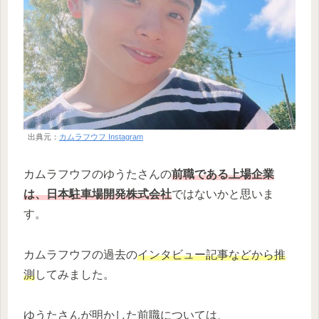
出典元：
カムラフウフ Instagram
カムラフウフのゆうたさんの
前職である上場企業
は、日本駐車場開発株式会社
ではないかと思いま
す。
カムラフウフの過去の
インタビュー記事などから推
測
してみました。
ゆうたさんが明かした前職については、