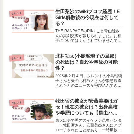
調べました。インスタのサブ垢に二人
のラブラブ動画が投稿されているみた
いですよ！気になる方はぜひ見ていっ
生田梨沙のwikiプロフ経歴！E-
タレント
てくださいね！
Girls解散後の今現在は何して
る？
THE RANPAGEのRIKUこと青山陸さ
んの真剣交際が報じられました。お相
手については明かされていませんでし
たが、おそらく元E-Girlsの生田梨沙さ
んではないかと予想。そんな生田梨沙
さんの経歴や現在について調べてみま
北村功太(小島瑠璃子の旦那）
タレント
した。
の死因は？自殺や事故の可能
性？
2025年２月４日、タレントの小島瑠璃
子さんと夫の北村巧太さんが緊急搬送
されたとのニュースが飛び込んできま
した。旦那さまの北村巧太さんは、死
亡が確認されたとのこと。一体何があ
ったのでしょうか。北村巧太さんの死
牧田習の彼女が安藤美姫はガ
タレント
因を調べました。小島瑠璃子と旦那...
セ！現在の彼女は？出身高校
や学歴についても【昆虫ハン
ター】
東大出身で秀才のイケメン昆虫ハンタ
ー・牧田習さん。安藤美姫さんにアプ
ローチされたことがあり、一時期彼女