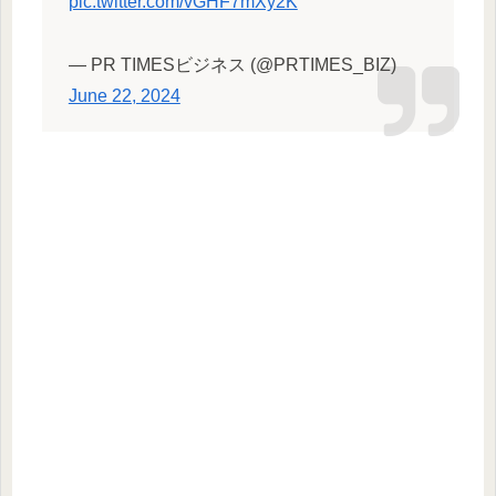
pic.twitter.com/vGHF7mXy2K
— PR TIMESビジネス (@PRTIMES_BIZ)
June 22, 2024