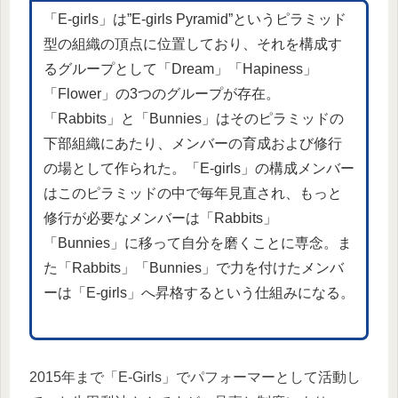
「E-girls」は”E-girls Pyramid”というピラミッド
型の組織の頂点に位置しており、それを構成す
るグループとして「Dream」「Hapiness」
「Flower」の3つのグループが存在。
「Rabbits」と「Bunnies」はそのピラミッドの
下部組織にあたり、メンバーの育成および修行
の場として作られた。「E-girls」の構成メンバー
はこのピラミッドの中で毎年見直され、もっと
修行が必要なメンバーは「Rabbits」
「Bunnies」に移って自分を磨くことに専念。ま
た「Rabbits」「Bunnies」で力を付けたメンバ
ーは「E-girls」へ昇格するという仕組みになる。
2015年まで「E-Girls」でパフォーマーとして活動し