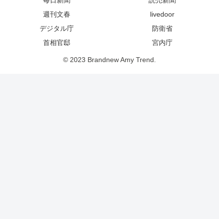
毎日新聞
読売新聞
週刊文春
livedoor
デジタル庁
防衛省
首相官邸
宮内庁
© 2023 Brandnew Amy Trend.