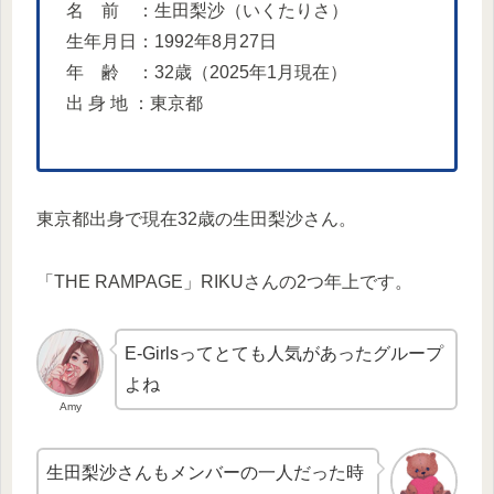
名 前 ：生田梨沙（いくたりさ）
生年月日：1992年8月27日
年 齢 ：32歳（2025年1月現在）
出 身 地 ：東京都
東京都出身で現在32歳の生田梨沙さん。
「THE RAMPAGE」RIKUさんの2つ年上です。
E-Girlsってとても人気があったグループ
よね
Amy
生田梨沙さんもメンバーの一人だった時