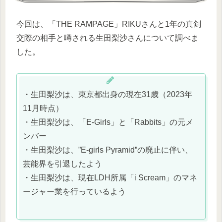
今回は、「THE RAMPAGE」RIKUさんと1年の真剣
交際の相手と噂される生田梨沙さんについて調べま
した。
・生田梨沙は、東京都出身の現在31歳（2023年
11月時点）
・生田梨沙は、「E-Girls」と「Rabbits」の元メ
ンバー
・生田梨沙は、”E-girls Pyramid”の廃止に伴い、
芸能界を引退したよう
・生田梨沙は、現在LDH所属「i Scream」のマネ
ージャー業を行っているよう