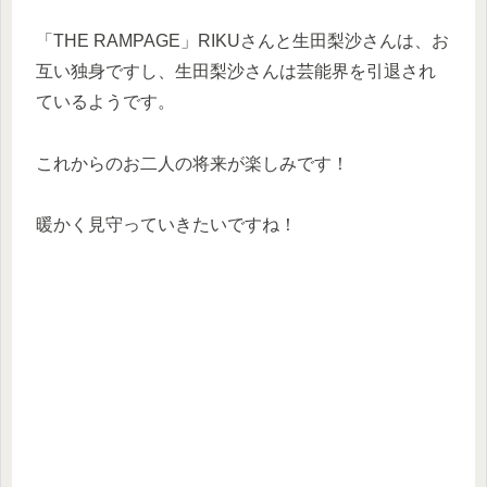
「THE RAMPAGE」RIKUさんと生田梨沙さんは、お
互い独身ですし、生田梨沙さんは芸能界を引退され
ているようです。
これからのお二人の将来が楽しみです！
暖かく見守っていきたいですね！