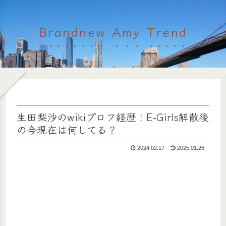
Brandnew Amy Trend
生田梨沙のwikiプロフ経歴！E-Girls解散後
の今現在は何してる？
2024.02.17
2025.01.26