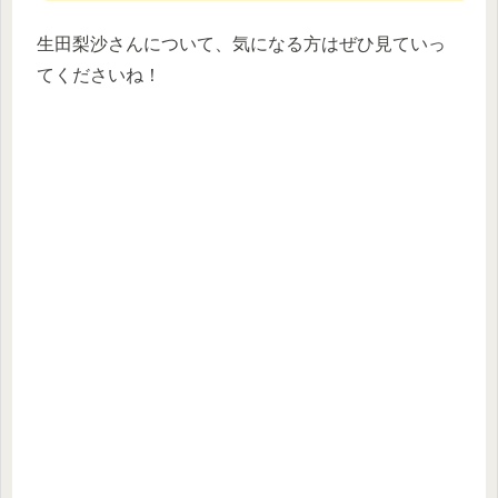
生田梨沙さんについて、気になる方はぜひ見ていっ
てくださいね！