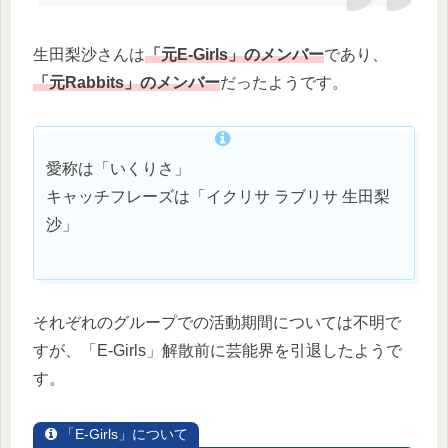
生田梨沙さんは
「元E-Girls」のメンバー
であり、
「元Rabbits」のメンバー
だったようです。
愛称は「いくりさ」
キャッチフレーズは「イクリサ ラブリサ 生田梨
沙」
それぞれのグループでの活動期間については不明で
すが、「E-Girls」解散前に芸能界を引退したようで
す。
「E-Girls」について