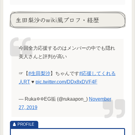
生田梨沙のwiki風プロフ・経歴
今回全力応援するのはメンバーの中でも隠れ
美人さんと評判が高い
☞【
#生田梨沙
】ちゃんです
#応援してくれる
人RT
♥
pic.twitter.com/DDx8xDVF4F
— Ruka✡✡EG垢 (@rukaapon_)
November
27, 2019