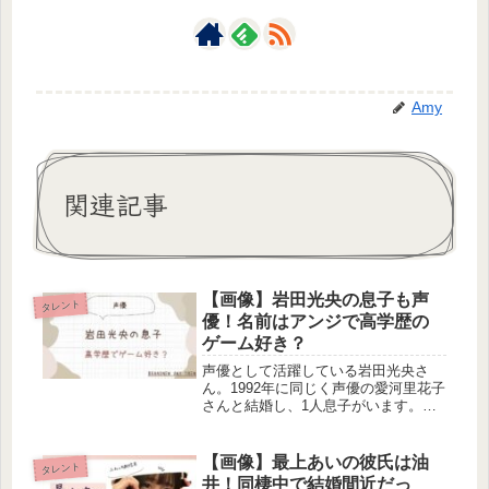
Amy
関連記事
【画像】岩田光央の息子も声
タレント
優！名前はアンジで高学歴の
ゲーム好き？
声優として活躍している岩田光央さ
ん。1992年に同じく声優の愛河里花子
さんと結婚し、1人息子がいます。今
回は、岩田光央さんの息子さんについ
て調べました。息子さんも声優だそう
ですよ！【画像】岩田光央の息子の名
【画像】最上あいの彼氏は油
タレント
前は？シャドバの収録は、大体ハル
井！同棲中で結婚間近だっ