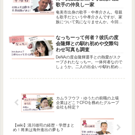
歌手の仲良し一家
奄美市出身の歌手・中孝介さん。母親
も歌手だという中孝介さんですが、家
族について気になりませんか。今回
は、中孝介さんの家族構成について調
べました。4人家族姉がいる中孝介さ
んの家族について、気になる方はぜひ
なっちーって何者？彼氏の度
タレント
見ていってくださいね！中孝介の
会隆輝との馴れ初めや交際匂
wiki...
わせ写真も調査
DeNAの度会隆輝選手との熱愛がスク
ープされたなっちー。一体何者なので
しょうか。二人の出会いや馴れ初めも
調べました。インスタのサブ垢に二人
のラブラブ動画が投稿されているみた
いですよ！気になる方はぜひ見ていっ
てくださいね！
カムラフウフ・ゆうたの前職の上場
企業はどこ？CFOを務めたグループ
会社も特定？
【wiki】清川雄司の経歴・学歴まと
め！将来は海外進出の夢も？