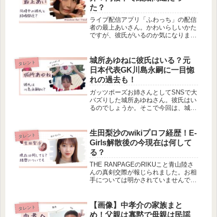
マ...
た？
ライブ配信アプリ「ふわっち」の配信
者の最上あいさん。かわいらしいかた
ですが、彼氏がいるのか気になりませ
んか。今回は、最上あいさんに彼氏は
いるのか・彼氏は誰なのかについて調
べました。【画像】最上あいのwikiプ
城所あゆねに彼氏はいる？元
タレント
ロフィール名前：最上あい本名：不...
日本代表GK川島永嗣に一目惚
れの過去も！
ガッツポーズお姉さんとしてSNSで大
バズりした城所あゆねさん。彼氏はい
るのでしょうか。そこで今回は、城所
あゆねさんに彼氏がいるのか調べまし
た。サッカー元日本代表の川島永嗣選
手に一目惚れなどの情報もありました
生田梨沙のwikiプロフ経歴！E-
タレント
よ！城所あゆねさんの彼氏につい
Girls解散後の今現在は何して
て、...
る？
THE RANPAGEのRIKUこと青山陸さ
んの真剣交際が報じられました。お相
手については明かされていませんでし
たが、おそらく元E-Girlsの生田梨沙さ
んではないかと予想。そんな生田梨沙
さんの経歴や現在について調べてみま
【画像】中孝介の家族まと
タレント
した。
め！父親は寡黙で母親は民謡