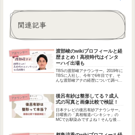
関連記事
渡部峻のwikiプロフィールと経
アナウンサー
歴まとめ！高校時代はインタ
ーハイ出場も
TBSの渡部峻アナウンサー。2019年に
TBSに入社し、今年で6年目です。そ
んな渡部峻アナの経歴について調べて
みました。高校時代はサッカー部でイ
ンターハイ出場経験もあるみたいです
よ！
後呂有紗は整形してる？成人
アナウンサー
式の写真と画像比較で検証！
日本テレビの後呂有紗アナウンサー。
日曜夜の「真相報道バンキシャ」の
MCでお馴染みですよね！そんな後呂
有紗アナに、整形疑惑がありました。
そこで今回は、後呂有紗アナの整形が
本当なのか検証してみました。小さい
都島涼香のwikiプロフィール経