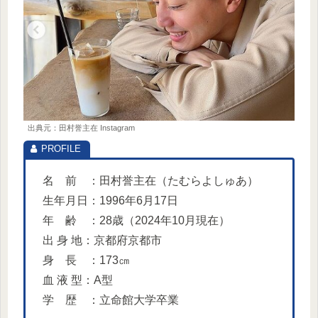
出典元：田村誉主在 Instagram
名 前 ：田村誉主在（たむらよしゅあ）
生年月日：1996年6月17日
年 齢 ：28歳（2024年10月現在）
出 身 地：京都府京都市
身 長 ：173㎝
血 液 型：A型
学 歴 ：立命館大学卒業