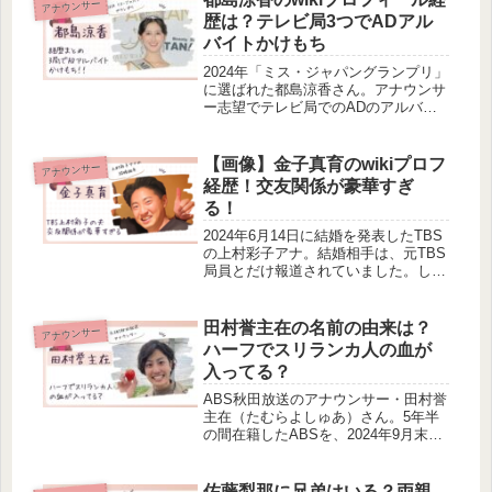
アナウンサー
頃の写真が公開されている髪型の変化
歴は？テレビ局3つでADアル
でイ...
バイトかけもち
2024年「ミス・ジャパングランプリ」
に選ばれた都島涼香さん。アナウンサ
ー志望でテレビ局でのADのアルバイ
ト経験もあるそう。そんな都島涼香さ
んのプロフィールや経歴を調べまし
た。都島涼香のwikiプロフィール都島
【画像】金子真育のwikiプロフ
アナウンサー
涼香の経歴は？都島涼香さんの経...
経歴！交友関係が豪華すぎ
る！
2024年6月14日に結婚を発表したTBS
の上村彩子アナ。結婚相手は、元TBS
局員とだけ報道されていました。しか
し、実はすごい家柄のご子息で、金子
真育さんという方だそう。今回は上村
彩子アナの夫、金子真育さんのプロフ
田村誉主在の名前の由来は？
アナウンサー
ィールや経歴を調べてみました。すご
ハーフでスリランカ人の血が
い家柄なだけあって、セレブリティの
入ってる？
知り合いも多いみたいですよ！
ABS秋田放送のアナウンサー・田村誉
主在（たむらよしゅあ）さん。5年半
の間在籍したABSを、2024年9月末で
退社することを報告しました。そんな
田村誉主在さんの名前の由来が気にな
りませんか？今回は、田村誉主在さん
佐藤梨那に兄弟はいる？両親