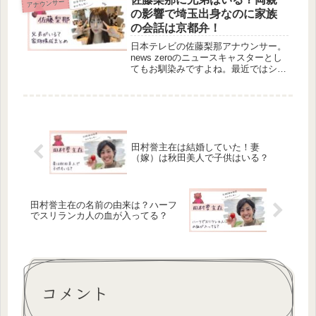
アナウンサー
の名前の由来やハーフなのか調...
の影響で埼玉出身なのに家族
の会話は京都弁！
日本テレビの佐藤梨那アナウンサー。
news zeroのニュースキャスターとし
てもお馴染みですよね。最近ではシュ
ーイチやヒルナンデス！にも出演して
います。そんな佐藤梨那アナの兄弟が
気になる人が多いよう。今回は、佐藤
梨那アナの兄弟や家族構成につ...
田村誉主在は結婚していた！妻
（嫁）は秋田美人で子供はいる？
田村誉主在の名前の由来は？ハーフ
でスリランカ人の血が入ってる？
コメント