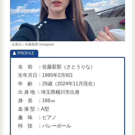
出典元：佐藤梨那 Instagram
名 前 ：佐藤梨那（さとうりな）
生年月日：1995年2月9日
年 齢 ：29歳（2024年11月現在）
出 身 地 ：埼玉県桶川市出身
身 長 ：166㎝
血 液 型 ：A型
趣 味 ：ピアノ
特 技 ：バレーボール