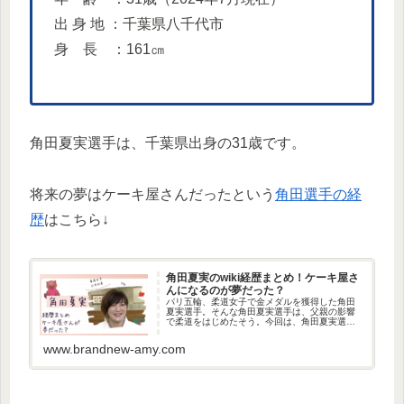
出 身 地 ：千葉県八千代市
身 長 ：161㎝
角田夏実選手は、千葉県出身の31歳です。
将来の夢はケーキ屋さんだったという
角田選手の経
歴
はこちら↓
角田夏実のwiki経歴まとめ！ケーキ屋さ
んになるのが夢だった？
パリ五輪、柔道女子で金メダルを獲得した角田
夏実選手。そんな角田夏実選手は、父親の影響
で柔道をはじめたそう。今回は、角田夏実選手
の経歴について調べてみましたよ！将来はケー
キ屋さんになるのが夢だったそうですよ！角田
www.brandnew-amy.com
夏実のwikiプロフィール角田...