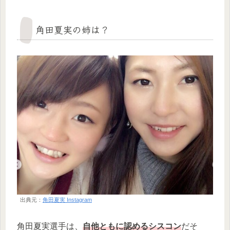
角田夏実の姉は？
出典元：
角田夏実 Instagram
角田夏実選手は、
自他ともに認めるシスコン
だそ