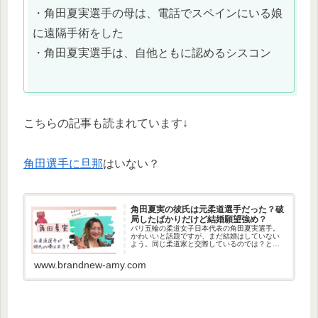
・角田夏実選手の母は、電話でスペインにいる娘
に遠隔手術をした
・角田夏実選手は、自他ともに認めるシスコン
こちらの記事も読まれています↓
角田選手に旦那
はいない？
角田夏実の彼氏は元柔道選手だった？破
局したばかりだけど結婚願望強め？
パリ五輪の柔道女子日本代表の角田夏実選手。
かわいいと話題ですが、まだ結婚はしていない
よう。同じ柔道家と交際しているのでは？との
噂を検証してみました。家族についても調べて
みましたよ。
www.brandnew-amy.com