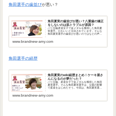
角田選手の歯並び
が悪い？
角田夏実の歯並びが悪い？八重歯の矯正
をしないのは肌トラブルが原因？
パリ五輪柔道女子で金メダルを獲得した角田夏
実選手。かわいいと注目されています。そんな
角田夏実選手の歯並びが悪いのではなどの声が
あるようです。今回は、角田夏実選手の歯並び
や八重歯を矯正しない理由について調べまし
www.brandnew-amy.com
た。・角田夏実の歯並びが悪い？・...
角田選手の経歴
角田夏実のwiki経歴まとめ！ケーキ屋さ
んになるのが夢だった？
パリ五輪、柔道女子で金メダルを獲得した角田
夏実選手。そんな角田夏実選手は、父親の影響
で柔道をはじめたそう。今回は、角田夏実選手
の経歴について調べてみましたよ！将来はケー
キ屋さんになるのが夢だったそうですよ！角田
www.brandnew-amy.com
夏実のwikiプロフィール角田...