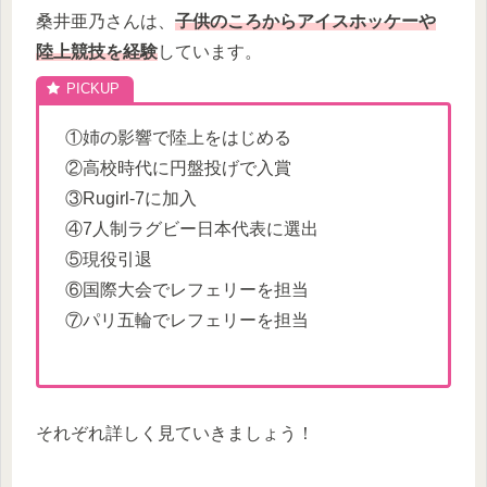
桑井亜乃さんは、
子供のころからアイスホッケーや
陸上競技を経験
しています。
①姉の影響で陸上をはじめる
②高校時代に円盤投げで入賞
③Rugirl-7に加入
④7人制ラグビー日本代表に選出
⑤現役引退
⑥国際大会でレフェリーを担当
⑦パリ五輪でレフェリーを担当
それぞれ詳しく見ていきましょう！