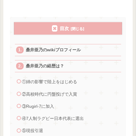
目次
桑井亜乃のwikiプロフィール
桑井亜乃の経歴は？
①姉の影響で陸上をはじめる
②高校時代に円盤投げで入賞
③Rugirl-7に加入
④7人制ラグビー日本代表に選出
⑤現役引退