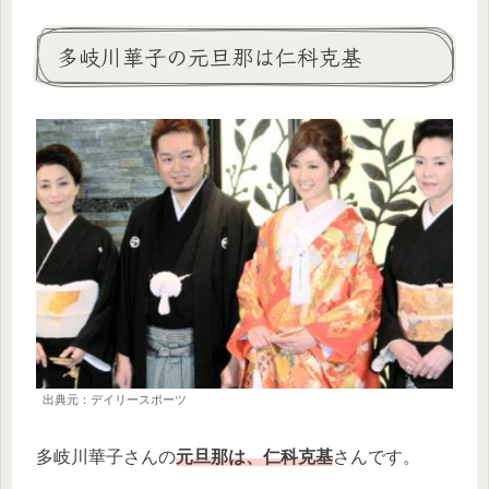
多岐川華子の元旦那は仁科克基
出典元：デイリースポーツ
多岐川華子さんの
元旦那は、仁科克基
さんです。