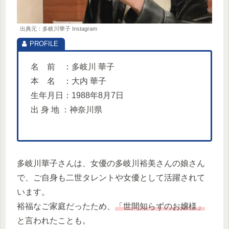
出典元：多岐川華子 Instagram
名 前 ：多岐川 華子
本 名 ：大内 華子
生年月日：1988年8月7日
出 身 地 ：神奈川県
多岐川華子さんは、女優の多岐川裕美さんの娘さん
で、ご自身も二世タレントや女優として活躍されて
います。
裕福なご家庭だったため、
「世間知らずのお嬢様」
と言われたことも。