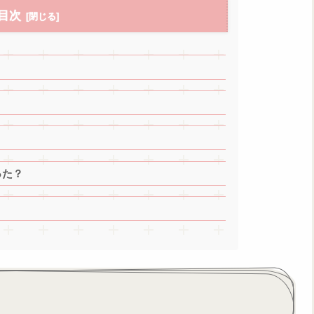
目次
った？