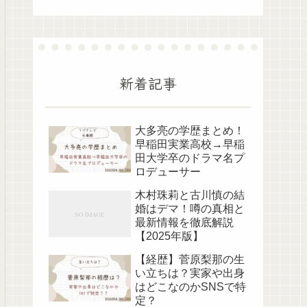
新着記事
大多亮の学歴まとめ！
早稲田実業高校→早稲
田大学卒のドラマ名プ
ロデューサー
木村珠莉と古川慎の結
婚はデマ！噂の真相と
最新情報を徹底解説
【2025年版】
【経歴】菅原梨那の生
い立ちは？実家や出身
はどこなのかSNSで特
定？