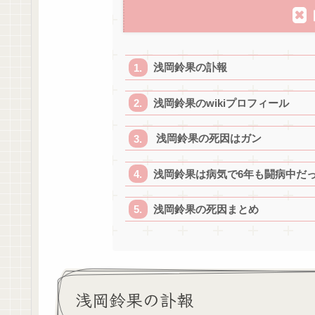
浅岡鈴果の訃報
浅岡鈴果のwikiプロフィール
浅岡鈴果の死因はガン
浅岡鈴果は病気で6年も闘病中だ
浅岡鈴果の死因まとめ
浅岡鈴果の訃報