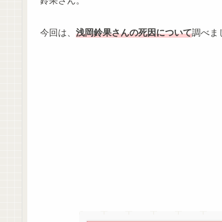
鈴果さん。
今回は、
浅岡鈴果さんの死因について
調べま