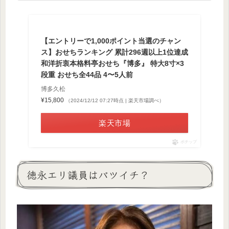
【エントリーで1,000ポイント当選のチャン
ス】おせちランキング 累計296週以上1位達成
和洋折衷本格料亭おせち『博多』 特大8寸×3
段重 おせち全44品 4〜5人前
博多久松
¥15,800
（2024/12/12 07:27時点 | 楽天市場調べ）
楽天市場
ポチップ
徳永エリ議員はバツイチ？