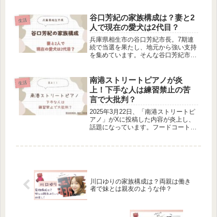
んか？今回は、竹内英明さんのwiki経
歴について調べました。幼少期から運
動が得意だった将棋大会では3位に高
谷口芳紀の家族構成は？妻と2
生活
校時代の夢は弁護士竹内英明さ...
人で現在の愛犬は2代目？
兵庫県相生市の谷口芳紀市長。7期連
続で当選を果たし、地元から強い支持
を集めています。そんな谷口芳紀市長
の家族構成が気になりませんか？そこ
で今回は、谷口芳紀市長の家族構成に
ついて調べました。妻と愛犬がいる愛
南港ストリートピアノが炎
生活
犬の名前はふく谷口芳紀市長の家族構
上！下手な人は練習禁止の苦
成...
言で大批判？
2025年3月22日、「南港ストリートピ
アノ」がXに投稿した内容が炎上し、
話題になっています。フードコートに
設置されたストリートピアノの利用者
へ向けた内容だったようですが、一体
なぜ炎上しているのでしょうか。今回
は、南港ストリートピアノの炎上...
川口ゆりの家族構成は？両親は働き
者で妹とは親友のような仲？