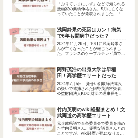
「ぷりてぃまにぃず」などで知られる
漫画家の栗橋伸祐さん。9月に亡くな
っていたことが発表されました。「お
っちゃん冒険者の千夜一夜」の19話執
筆中に亡くなったということですが、
死因はなんだったのでしょうか。病気
浅岡鈴果の死因はガン！病気
生活
で闘病中だったのか突然死だったの
で6年も闘病中だった？
か...
2024年11月29日、10月に浅岡鈴果さ
んが亡くなったことが報じられまし
た。フランスのケーブルテレビ局でリ
ポーターを務め、フランスの日本ファ
ンから愛されていた浅岡鈴果さん。今
回は、浅岡鈴果さんの死因について調
阿野茂浩の出身大学は早稲
生活
べました。浅岡鈴果の訃報【訃報...
田！高学歴エリートだった
2024年7月5日、覚せい剤取締法違反
の疑いで逮捕された阿野茂浩容疑者。
公益財団法人KDDI財団の理事長を務
めています。今回は、阿野茂浩容疑者
の学歴について調べました。
竹内英明のwiki経歴まとめ！文
生活
武両道の高学歴エリート
元兵庫県議で百条委員会で委員を務め
た竹内英明さん。優秀な議員さんとの
ことですが、wiki経歴が気になりませ