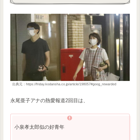
出典元：https://friday.kodansha.co.jp/article/198057#goog_rewarded
永尾亜子アナの熱愛報道2回目は、
小泉孝太郎似の好青年