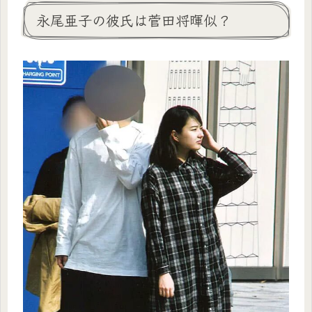
永尾亜子の彼氏は菅田将暉似？