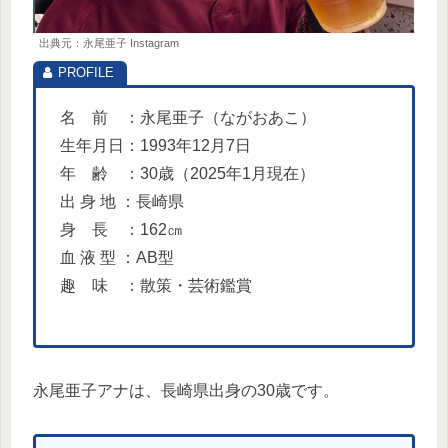
出典元：永尾亜子 Instagram
名 前 ：永尾亜子（ながおあこ）
生年月日：1993年12月7日
年 齢 ：30歳（2025年1月現在）
出 身 地 ：長崎県
身 長 ：162㎝
血 液 型 ：AB型
趣 味 ：散策・芸術鑑賞
永尾亜子アナは、長崎県出身の30歳です。