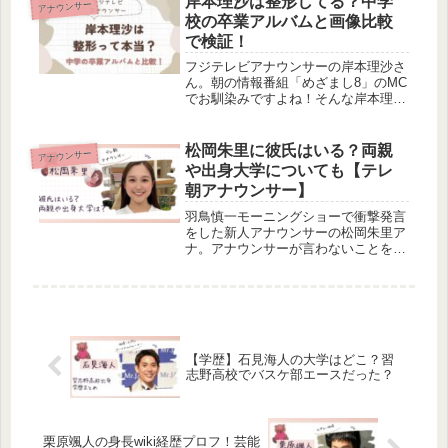
岸本理沙は整形してる？中学
アナウンサー
ィールや経歴を調べてみました。すご
校の卒業アルバムと画像比較
い家柄なだけあって、セレブリティの
で検証！
知り合いも多いみたいですよ！
フジテレビアナウンサーの岸本理沙さ
ん。朝の情報番組「めざまし8」のMC
でお馴染みですよね！そんな岸本理沙
アナに、整形疑惑がありました。そこ
で今回は、岸本理沙アナの整形が本当
なのか検証してみました。中学の卒業
松岡朱里に彼氏はいる？両親
アナウンサー
アルバム写真が公開されている1.5...
や出身大学についても【テレ
朝アナウンサー】
羽鳥慎一モーニングショーで衝撃発言
をした新人アナウンサーの松岡朱里ア
ナ。アナウンサーが言わないことを言
ってしまったようで、羽鳥さんに注意
されてしまっていました。そんな松岡
朱里アナの彼氏やご両親、出身大学に
ついて調べてみました。
【学歴】石見海人の大学はどこ？習
志野高校でバスケ部エースだった？
栗原颯人の身長wiki経歴プロフ！芸能