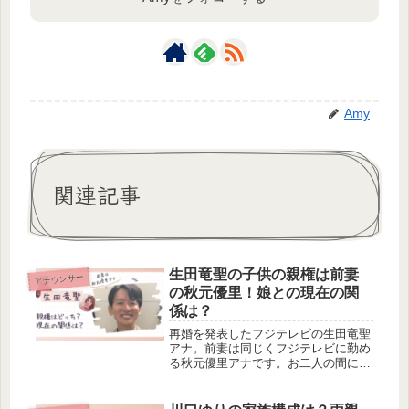
Amy
関連記事
生田竜聖の子供の親権は前妻
アナウンサー
の秋元優里！娘との現在の関
係は？
再婚を発表したフジテレビの生田竜聖
アナ。前妻は同じくフジテレビに勤め
る秋元優里アナです。お二人の間に
は、小学4年生の娘さんがおり、親権
は前妻にあります。しかし、離婚の原
因は秋元優里アナにあるようで、親権