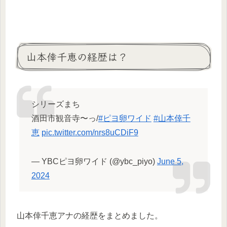
山本倖千恵の経歴は？
シリーズまち
酒田市観音寺〜っ/
#ピヨ卵ワイド
#山本倖千
恵
pic.twitter.com/nrs8uCDiF9
— YBCピヨ卵ワイド (@ybc_piyo)
June 5,
2024
山本倖千恵アナの経歴をまとめました。