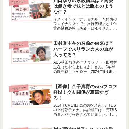
川口ゆりの家族構成は？両親
アナウンサー
が前妻にいった経緯を調べました。現
は働き者で妹とは親友のよう
在の関係も調べてみましたよ！
な仲？
ミス・インターナショナル日本代表の
ファイナリストで、旅行代理店とIT企
業の勤務経験もある川口ゆりさん。現
在は、フリーアナウンサーとして活動
しているよう。今回は、そんな川口ゆ
りさんの家族構成について調べまし
田村誉主在の名前の由来は？
アナウンサー
た。ご両親は元々ビジネスパーソン
ハーフでスリランカ人の血が
で、...
入ってる？
ABS秋田放送のアナウンサー・田村誉
主在（たむらよしゅあ）さん。5年半
の間在籍したABSを、2024年9月末で
退社することを報告しました。そんな
田村誉主在さんの名前の由来が気にな
りませんか？今回は、田村誉主在さん
【画像】金子真育のwikiプロフ
アナウンサー
の名前の由来やハーフなのか調...
経歴！交友関係が豪華すぎ
る！
2024年6月14日に結婚を発表したTBS
の上村彩子アナ。結婚相手は、元TBS
局員とだけ報道されていました。しか
し、実はすごい家柄のご子息で、金子
真育さんという方だそう。今回は上村
彩子アナの夫、金子真育さんのプロフ