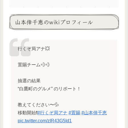
山本倖千恵のwikiプロフィール
行くぞ局アナ💥
置賜チーム💨💨
抽選の結果
“白鷹町のグルメ” のリポート！
教えてください〜💦
移動開始❗️
#行くぞ局アナ
#置賜
#山本倖千恵
pic.twitter.com/zIR43G5Id1