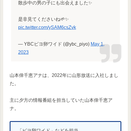
散歩中の男の子にも出会えました✨
是非見てくださいね🌱✨
pic.twitter.com/ySAM6csZvk
— YBCピヨ卵ワイド (@ybc_piyo)
May 1,
2023
山本倖千恵アナは、2022年に山形放送に入社しまし
た。
主に夕方の情報番組を担当していた山本倖千恵ア
ナ。
「ピヨ卵ワイド」などを担当