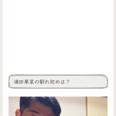
浦田果菜の馴れ初めは？