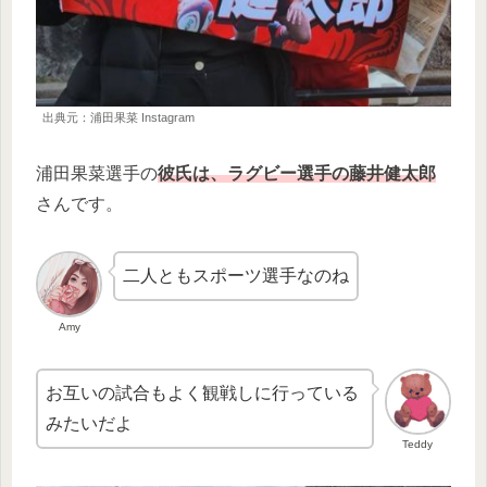
出典元：浦田果菜 Instagram
浦田果菜選手の
彼氏は、ラグビー選手の藤井健太郎
さんです。
二人ともスポーツ選手なのね
Amy
お互いの試合もよく観戦しに行っている
みたいだよ
Teddy