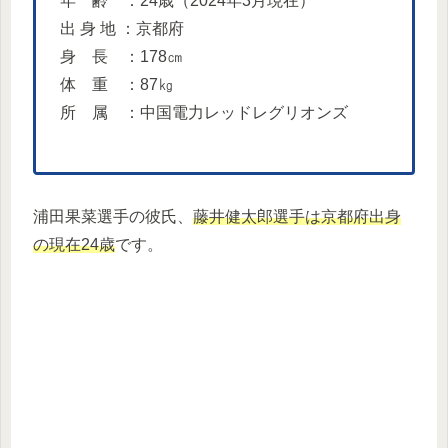
年 齢 ：24歳（2024年3月現在）
出 身 地 ：京都府
身 長 ：178㎝
体 重 ：87㎏
所 属 ：中国電力レッドレグリオンズ
浦田果菜選手の彼氏、
藤井健太郎選手は京都府出身
の現在24歳
です。