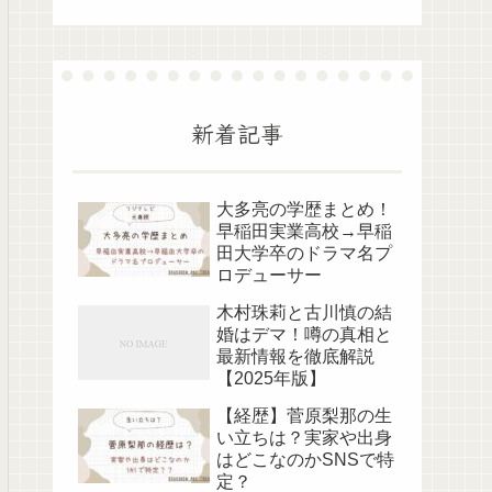
新着記事
大多亮の学歴まとめ！
早稲田実業高校→早稲
田大学卒のドラマ名プ
ロデューサー
木村珠莉と古川慎の結
婚はデマ！噂の真相と
最新情報を徹底解説
【2025年版】
【経歴】菅原梨那の生
い立ちは？実家や出身
はどこなのかSNSで特
定？