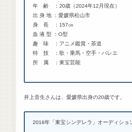
年 齢 ：20歳（2024年12月現在）
出 身 地 ：愛媛県松山市
身 長 ：157㎝
血 液 型 ：O型
趣 味 ：アニメ鑑賞・茶道
特 技 ：歌・乗馬・空手・バレエ
所 属 ：東宝芸能
井上音生さんは、愛媛県出身の20歳です。
2016年「東宝シンデレラ」オーディシ