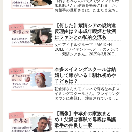
白石まるみさんの長女でタレントの守
永真彩さんが結婚を発表されました。
お相手の旦那さまは、たまたま立ち寄
ったお店のシェフとのこと。そのお店
のシェフは誰なのか、そのお店はどこ
にあるのか気になりませんか。今回
【何した】紫情シアの規約違
タレント
は、守永真彩さんの結婚相手のシェフ
反理由は？未成年喫煙と飲酒
とそのお店の場所を調べてみました
にファンとの私的交流も
よ。
女性アイドルグループ「MAIDEN
DOLL（メイデンドール）」のメンバ
ー・紫情シアさん。2025年3月26日、
「法律に違反する行為」「規約違反」
があったとして、解雇&契約解除が発
表されました。「法律に違反する行
本多スイミングスクールは結
タレント
為」「規約違反」とは、何した...
婚して嫁がいる！馴れ初めや
子どもは？
朝倉海さんのモノマネで有名な本多ス
イミングスクールさん。ブレイキング
ダウンに参戦し、注目されていまし
た。そんな本多スイミングスクールさ
んは結婚して奥さまがいるようです。
馴れ初めやお子さんについても調べて
【画像】中孝介の家族まと
タレント
みましたよ！
め！父親は寡黙で母親は民謡
歌手の仲良し一家