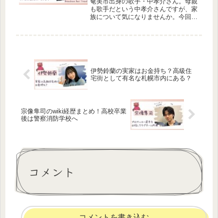
奄美市出身の歌手・中孝介さん。母親
も歌手だという中孝介さんですが、家
族について気になりませんか。今回
は、中孝介さんの家族構成について調
べました。4人家族姉がいる中孝介さ
んの家族について、気になる方はぜひ
見ていってくださいね！中孝介の
wiki...
伊勢鈴蘭の実家はお金持ち？高級住
宅街として有名な札幌市内にある？
宗像隼司のwiki経歴まとめ！高校卒業
後は警察消防学校へ
コメント
コメントを書き込む