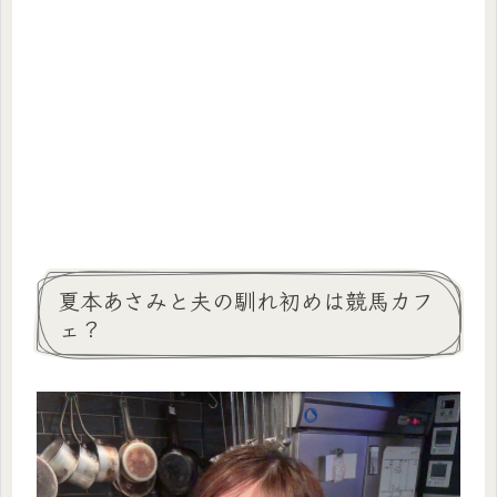
夏本あさみと夫の馴れ初めは競馬カフ
ェ？