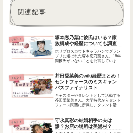
関連記事
塚本恋乃葉に彼氏はいる？家
タレント
族構成や経歴についても調査
ホリプロスカウトキャラバンでグラン
プリに選ばれた塚本恋乃葉さん。18年
間彼氏がいないことを公言しています
が、本当なのでしょうか。また、塚本
さんの父親はかつて広島カープの元投
手！プロ野球引退後は競輪選手として
芥田愛菜美のwiki経歴まとめ！
タレント
も活躍していたそう！
セントフォースのミスキャン
パスファイナリスト
キャスターやタレントとして活動する
芥田愛菜美さん。大学時代からセント
フォース関西に所属し、タレント活動
を開始しました。そんな芥田愛菜美さ
んのwiki経歴が気になりませんか。今
回は、芥田愛菜美さんのwiki経歴つい
守永真彩の結婚相手の夫は
タレント
て調べました。大学時代からセ...
誰？お店の場所は美浦村？