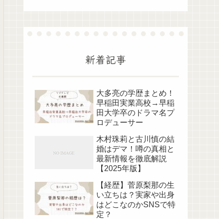
新着記事
大多亮の学歴まとめ！
早稲田実業高校→早稲
田大学卒のドラマ名プ
ロデューサー
木村珠莉と古川慎の結
婚はデマ！噂の真相と
最新情報を徹底解説
【2025年版】
【経歴】菅原梨那の生
い立ちは？実家や出身
はどこなのかSNSで特
定？