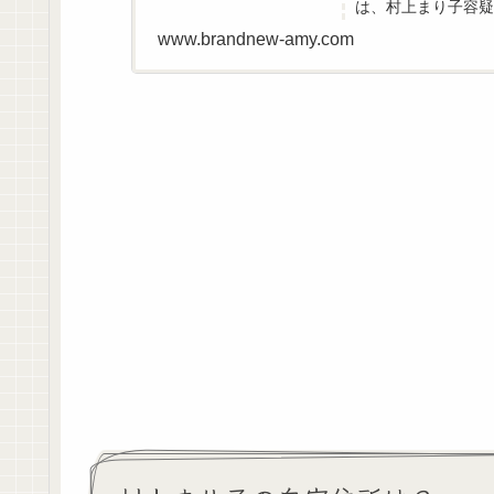
は、村上まり子容疑
構成、FacebookやS
www.brandnew-amy.com