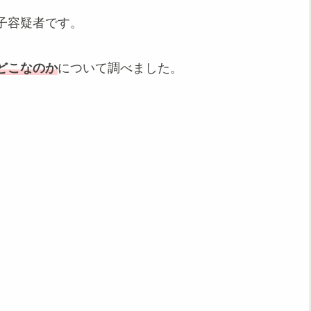
子容疑者です。
どこなのか
について調べました。