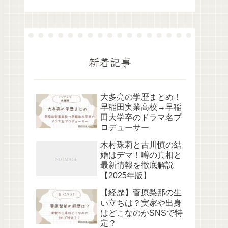
新着記事
大多亮の学歴まとめ！
早稲田実業高校→早稲
田大学卒のドラマ名プ
ロデューサー
木村珠莉と古川慎の結
婚はデマ！噂の真相と
最新情報を徹底解説
【2025年版】
【経歴】菅原梨那の生
い立ちは？実家や出身
はどこなのかSNSで特
定？