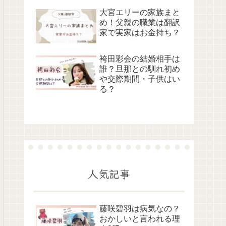
大宮エリーの家族まと
め！父親の職業は翻訳
家で実家はお金持ち？
袴田彩会の結婚相手は
誰？旦那との馴れ初め
や交際期間・子供はい
る？
人気記事
藤咲碧羽は病気なの？
おかしいと言われる理