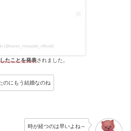
 (@karen_miyazaki_official)
したことを発表
されました。
たのにもう結婚なのね
時が経つのは早いよね～