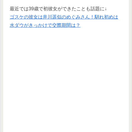
最近では39歳で初彼女ができたことも話題に↓
ゴスケの彼女は井川遥似のめぐみさん！馴れ初めは
水ダウがきっかけで交際期間は？