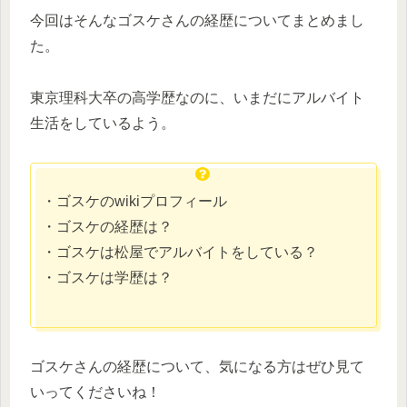
今回はそんなゴスケさんの経歴についてまとめまし
た。
東京理科大卒の高学歴なのに、いまだにアルバイト
生活をしているよう。
・ゴスケのwikiプロフィール
・ゴスケの経歴は？
・ゴスケは松屋でアルバイトをしている？
・ゴスケは学歴は？
ゴスケさんの経歴について、気になる方はぜひ見て
いってくださいね！