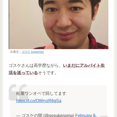
出典元：
ゴスケ Instagram
ゴスケさんは高学歴ながら、
いまだにアルバイト生
活を送っている
そうです。
松屋ワンオペで回してます
https://t.co/OWryzR6gSa
— ゴスケの間 (@gosukenoma)
February 9,