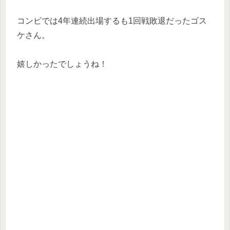
コンビでは4年連続出場するも1回戦敗退だったゴス
ケさん。
嬉しかったでしょうね！