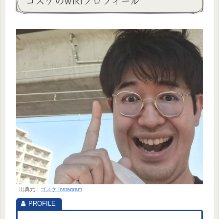
ゴスケのwikiプロフィール
出典元：
ゴスケ Instagram