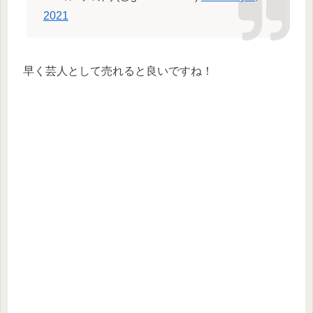
2021
早く芸人として売れると良いですね！