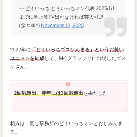
— どぅいっち どぅいっちメン代表 2025/1/1
までに地上波TV出れなければ芸人引退
(@itakile)
November 12, 2023
2022年に
「どぅいっちゴスケんまる」というお笑い
ユニットを結成
して、M-1グランプリに出場したゴス
ケさん。
2回戦進出、翌年には3回戦進出
を果たした
相方は、同じ事務所のどぅいっちメンとおしみんま
る。