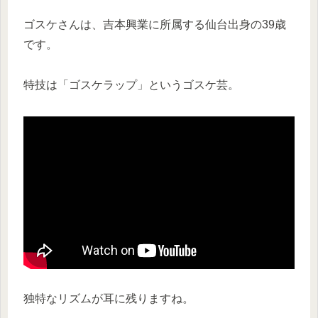
ゴスケさんは、吉本興業に所属する仙台出身の39歳
です。
特技は「ゴスケラップ」というゴスケ芸。
独特なリズムが耳に残りますね。