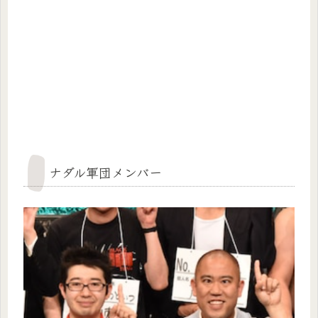
ナダル軍団メンバー