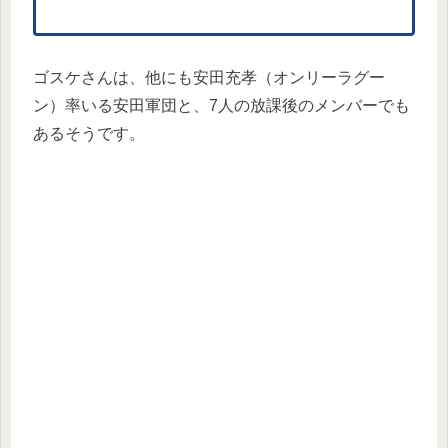
ゴスケさんは、他にも安田充孝（オンリーラグー
ン）率いる安田軍団と、7人の放課後のメンバーでも
あるそうです。