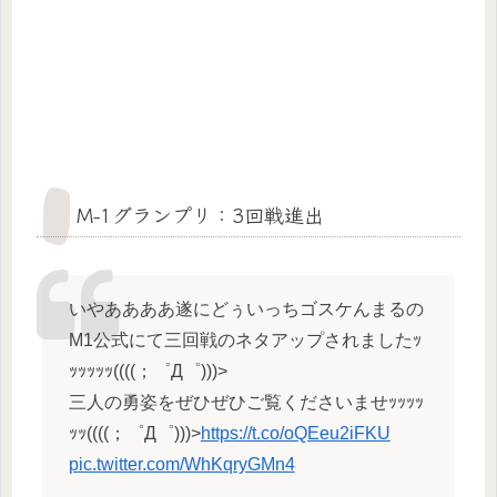
M-1グランプリ：3回戦進出
いやああああ遂にどぅいっちゴスケんまるの
M1公式にて三回戦のネタアップされましたｯ
ｯｯｯｯｯ((((；゜Д゜)))>
三人の勇姿をぜひぜひご覧くださいませｯｯｯｯ
ｯｯ((((；゜Д゜)))>
https://t.co/oQEeu2iFKU
pic.twitter.com/WhKqryGMn4