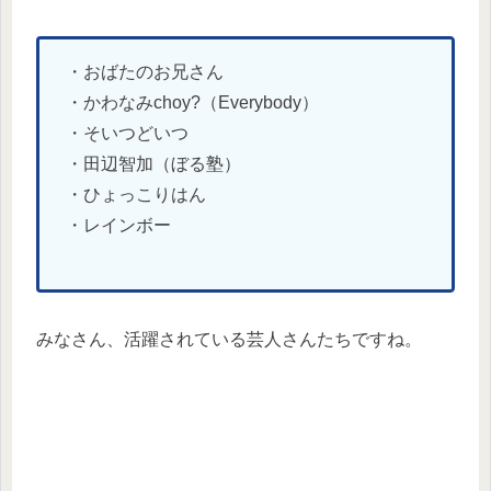
・おばたのお兄さん
・かわなみchoy?（Everybody）
・そいつどいつ
・田辺智加（ぼる塾）
・ひょっこりはん
・レインボー
みなさん、活躍されている芸人さんたちですね。