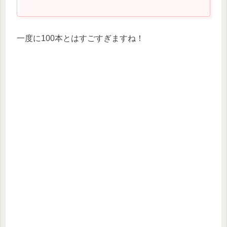
一度に100本とはすごすぎますね！