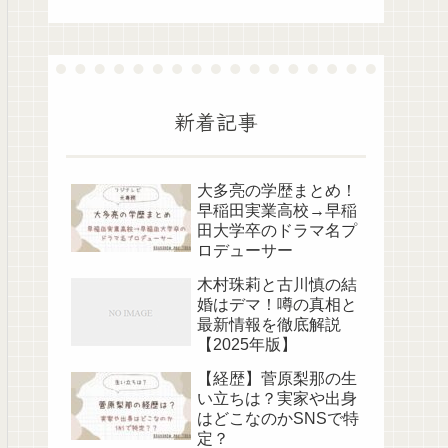
新着記事
大多亮の学歴まとめ！
早稲田実業高校→早稲
田大学卒のドラマ名プ
ロデューサー
木村珠莉と古川慎の結
婚はデマ！噂の真相と
最新情報を徹底解説
【2025年版】
【経歴】菅原梨那の生
い立ちは？実家や出身
はどこなのかSNSで特
定？