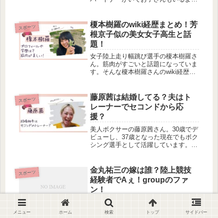
う！そんなグスタフソン選手のパート
ナーは誰なのかお子さんについても調
べてみました。
榎本樹羅のwiki経歴まとめ！芳
スポーツ
根京子似の美女女子高生と話
題！
女子陸上走り幅跳び選手の榎本樹羅さ
ん。筋肉がすごいと話題になっていま
す。そんな榎本樹羅さんのwiki経歴が
気になりませんか？今回は、榎本樹羅
さんのwiki経歴を調べました。榎本樹
羅さんについて、気になる方はぜひ見
藤原茜は結婚してる？夫はト
スポーツ
ていってくださいね！榎本樹羅...
レーナーでセコンドから応
援？
美人ボクサーの藤原茜さん。30歳でデ
ビューし、37歳となった現在でもボク
シング選手として活躍しています。そ
んな藤原茜さんが結婚しているか気に
なりませんか。今回は、藤原茜さんが
結婚しているのか調べました。トレー
金丸祐三の嫁は誰？陸上競技
スポーツ
ナーの夫がいるとの情報もありまし...
経験者でAぇ！groupのファ
ン！
陸上400m日本選手権で、11連覇の記
録を持つ金丸祐三さん。2021年に現役
メニュー
ホーム
検索
トップ
サイドバー
を引退し、その後大阪成蹊大の女子陸