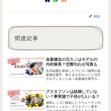
Amy
関連記事
金森健志の元カノはモデルの
スポーツ
内村麻美？交際匂わせ写真も
先日結婚を発表したアビスパ福岡の金
森健志選手。奥さまがかわいいと注目
されていましたね！金森健志選手の美
人妻はこちら今回は、金森健志選手の
元カノについて調べました。匂わせ写
真もあるみたいですよ！・金森健志の
グスタフソンは結婚していな
スポーツ
元カノはモデルの内村麻美？・金森健
い？事実婚で子供が1人いる？
志...
浦和レッズに移籍したスウェーデン代
表のサミュエル・グスタフソン選手。
パートナーがいてお子さんもいるよ