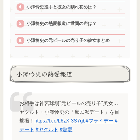
小澤怜史投手と彼女の馴れ初めは？
小澤怜史の熱愛報道に世間の声は？
小澤怜史の元ビールの売り子の彼女まとめ
小澤怜史の熱愛報道
お相手は神宮球場"元ビールの売り子"美女…
ヤクルト・小澤怜史の「庶民派デート」を目
撃撮！
https://t.co/L6zXr3S7gb
#フライデー
#
デート
#ヤクルト
#熱愛