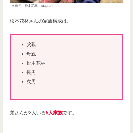
出典元：松本花林 Instagram
松本花林さんの家族構成は、
父親
母親
松本花林
長男
次男
弟さんが2人いる
5人家族
です。